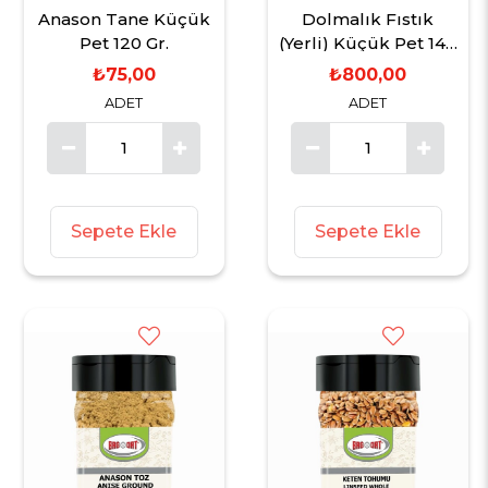
Anason Tane Küçük
Dolmalık Fıstık
Pet 120 Gr.
(Yerli) Küçük Pet 140
Gr.
₺75,00
₺800,00
ADET
ADET
Sepete Ekle
Sepete Ekle