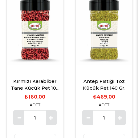
Kırmızı Karabiber
Antep Fıstığı Toz
Tane Küçük Pet 100
Küçük Pet 140 Gr.
Gr.
₺160,00
₺469,00
ADET
ADET