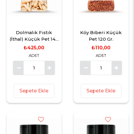
Dolmalık Fıstık
Köy Biberi Küçük
(İthal) Küçük Pet 140
Pet 120 Gr.
Gr.
₺425,00
₺110,00
ADET
ADET
Sepete Ekle
Sepete Ekle