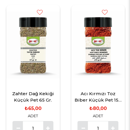
Zahter Dağ Kekiği
Acı Kırmızı Toz
Küçük Pet 65 Gr.
Biber Küçük Pet 150
Gr.
₺65,00
₺80,00
ADET
ADET