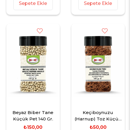
Sepete Ekle
Sepete Ekle
Beyaz Biber Tane
Keçiboynuzu
Küçük Pet 140 Gr.
(Harnup) Toz Küçük
Pet 180 Gr.
₺150,00
₺50,00