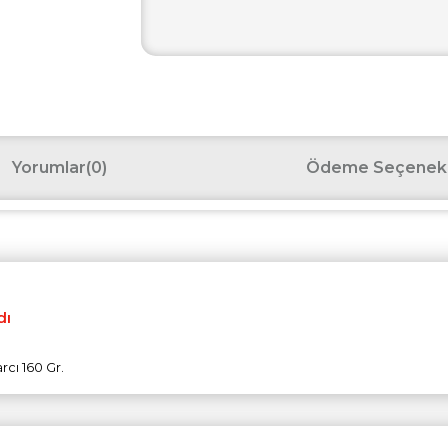
Yorumlar
(0)
Ödeme Seçenekl
dı
rcı 160 Gr.