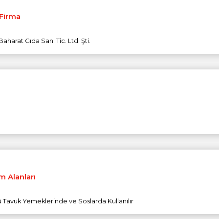
 Firma
aharat Gıda San. Tic. Ltd. Şti.
m Alanları
ü Tavuk Yemeklerinde ve Soslarda Kullanılır