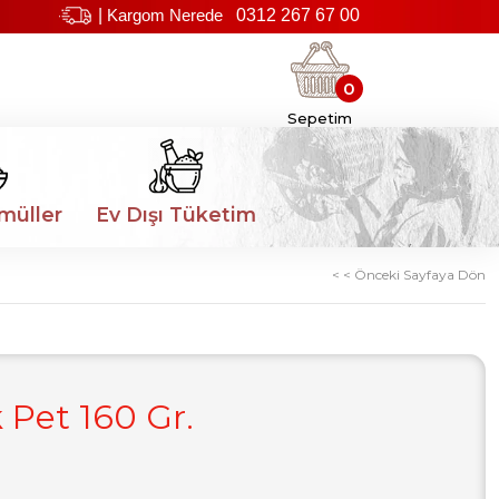
|
Kargom Nerede
0312 267 67 00
0
Sepetim
müller
Ev Dışı Tüketim
< < Önceki Sayfaya Dön
 Pet 160 Gr.