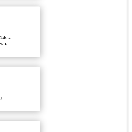
 Galeta
yon,
g,