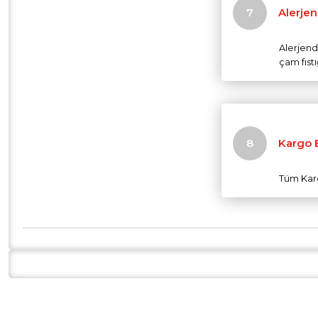
Alerjen
Alerjendi
çam fıstı
Kargo B
Tüm Karg