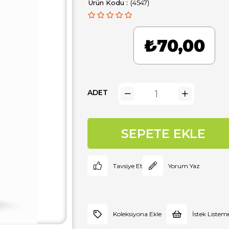
(4547)
₺70,00
ADET
Tavsiye Et
Yorum Yaz
Koleksiyona Ekle
İstek Listem