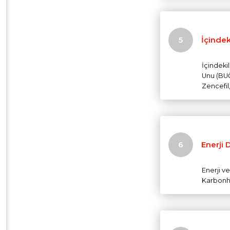
İçindek
İçindekil
Unu (BUĞ
Zencefil
Enerji 
Enerji ve
Karbonhid