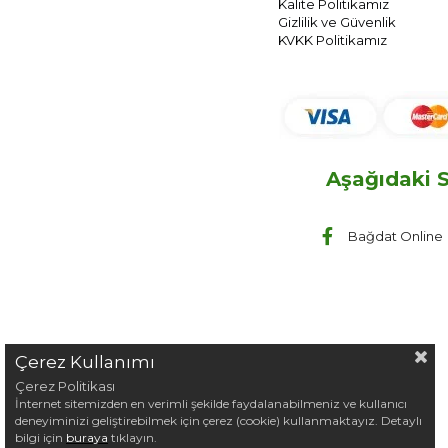
Kalite Politikamız
Gizlilik ve Güvenlik
KVKK Politikamız
Aşağıdaki S
Bağdat Online
Çerez Kullanımı
Çerez Politikası
İnternet sitemizden en verimli şekilde faydalanabilmeniz ve kullanıcı
deneyiminizi geliştirebilmek için çerez (cookie) kullanmaktayız. Detaylı
bilgi için
buraya
tıklayın.